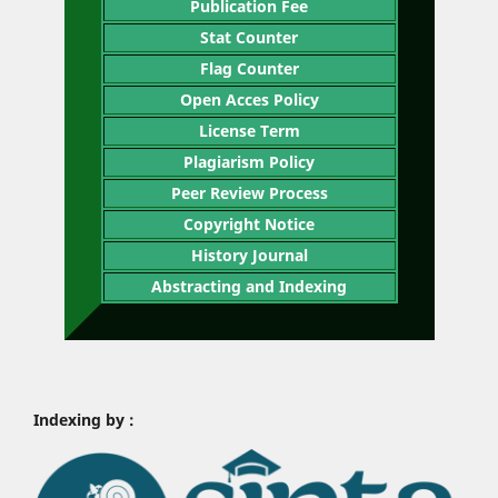
Publication Fee
Stat Counter
Flag Counter
Open Acces Policy
License Term
Plagiarism Policy
Peer Review Process
Copyright Notice
History Journal
Abstracting and Indexing
Indexing by :