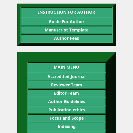
INSTRUCTION FOR AUTHOR
Guide For Author
Manuscript Template
Author Fees
MAIN MENU
Accredited Journal
Reviewer Team
Editor Team
Author Guidelines
Publication ethics
Focus and Scope
Indexing