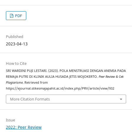
PDF
Published
2023-04-13
How to Cite
SRI WARDINI PUJI LESTARI. (2023). POLA MENSTRUASI DENGAN ANEMIA PADA
REMAJA PUTRI DI KLINIK AULIA HUSADA JETIS MOJOKERTO.
Peer Review & Cek
Plagiarisme
. Retrieved from
https://ejournal.stikesmajapahit.ac.id/index.php/PRV/article/view/932
More Citation Formats
Issue
2022: Peer Review