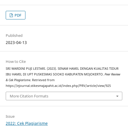
PDF
Published
2023-04-13
How to Cite
SRI WARDINI PUJI LESTARI. (2023). SENAM HAMIL DENGAN KUALITAS TIDUR
IBU HAMIL DI UPT PUSKESMAS SOOKO KABUPATEN MOJOKERTO.
Peer Review
& Cek Plagiarisme
. Retrieved from
https://ejournal.stikesmajapahit.ac.id/index.php/PRV/article/view/925
More Citation Formats
Issue
2022: Cek Plagiarisme